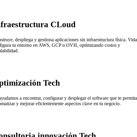
nfraestructura CLoud
struye, despliega y gestiona aplicaciones sin infraestructura física. Vida
figura tu entorno en AWS, GCP u OVH, optimizando costos y
alabilidad.
ptimización Tech
ayudamos a encontrar, configurar y desplegar el software que te permita
omatizar y mejorar eficientemente aspectos clave en tu negocio.
onsultoria innovación Tech.