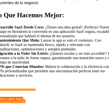
urrentes de tu negocio.
o Que Hacemos Mejor:
sarrollo SaaS Desde Cero:
¿Tienes una idea genial? ¡Perfecto! Nuest
uipo en Benidorm la convertirá en una aplicación SaaS segura, escalabl
rsonalizada que hablará el idioma de tus usuarios.
ntenimiento Que Mola:
Lanzar tu app es solo el comienzo. Con
dasoft, tu SaaS se mantendrá fresco, rápido y relevante con
tualizaciones, optimizaciones y arreglos puntuales.
gración a la Nube Sin Estrés:
¿Quieres escalar y ser más accesible? 
evamos a la nube de forma segura, garantizando una transición suave y 
empo de inactividad.
Is que Conectan Mundos:
Mejora la colaboración y la eficiencia con
Is personalizadas que permiten una sincronización perfecta entre tus
licaciones y servicios.
iero saber mas!