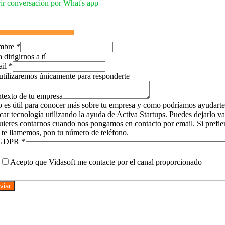
ir conversación por What's app
mbre
*
 dirigirnos a tí
ail
*
utilizaremos únicamente para responderte
texto de tu empresa
o es útil para conocer más sobre tu empresa y como podríamos ayudarte
icar tecnología utilizando la ayuda de Activa Startups. Puedes dejarlo v
quieres contarnos cuando nos pongamos en contacto por email. Si prefie
 te llamemos, pon tu número de teléfono.
GDPR
*
Acepto que Vidasoft me contacte por el canal proporcionado
viar