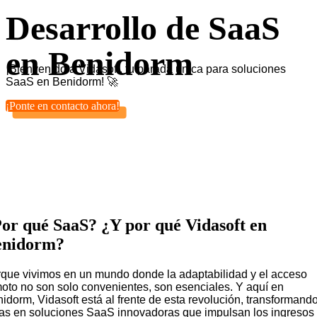
Desarrollo de SaaS
en Benidorm
¡Bienvenido a Vidasoft, tu parada única para soluciones
SaaS en Benidorm! 🚀
¡Ponte en contacto ahora!
or qué SaaS? ¿Y por qué Vidasoft en
enidorm?
que vivimos en un mundo donde la adaptabilidad y el acceso
oto no son solo convenientes, son esenciales. Y aquí en
idorm, Vidasoft está al frente de esta revolución, transformand
as en soluciones SaaS innovadoras que impulsan los ingresos