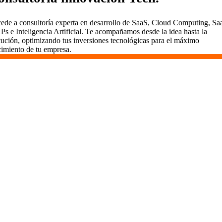
ede a consultoría experta en desarrollo de SaaS, Cloud Computing, Sa
s e Inteligencia Artificial. Te acompañamos desde la idea hasta la
cución, optimizando tus inversiones tecnológicas para el máximo
cimiento de tu empresa.
Desarrollamos SaaS en Benidorm
En Vidasoft, el desarrollo de SaaS es un viaje que
emprendemos contigo. Aquí en Benidorm, usamos
metodologías ágiles para entregar valor rápidamente,
mantener todo transparente y comprometernos a largo plazo.
Somos más que desarrolladores; somos socios dedicados al
éxito de tu proyecto.
¿Por Qué Elegir Vidasoft en Benidorm?