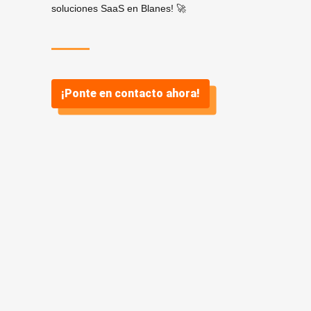
soluciones SaaS en Blanes! 🚀
¡Ponte en contacto ahora!
¿Por qué
SaaS? ¿Y por
qué Vidasoft