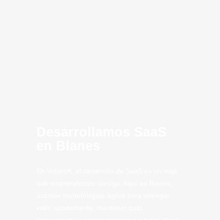
innovación
MVP
SaaS Blanes
Computing
Artificial
CLoud
SaaS
Tech
Tech.
Desarrollamos SaaS
en Blanes
En Vidasoft, el desarrollo de SaaS es un viaje
que emprendemos contigo. Aquí en Blanes,
usamos metodologías ágiles para entregar
valor rápidamente, mantener todo