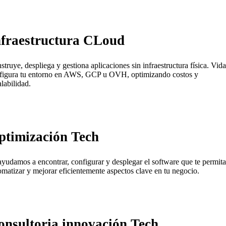
nfraestructura CLoud
struye, despliega y gestiona aplicaciones sin infraestructura física. Vida
figura tu entorno en AWS, GCP u OVH, optimizando costos y
alabilidad.
ptimización Tech
ayudamos a encontrar, configurar y desplegar el software que te permita
omatizar y mejorar eficientemente aspectos clave en tu negocio.
onsultoria innovación Tech.