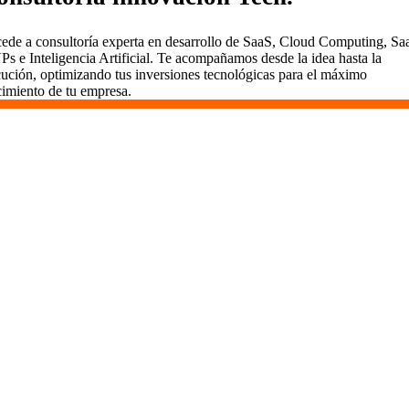
ede a consultoría experta en desarrollo de SaaS, Cloud Computing, Sa
s e Inteligencia Artificial. Te acompañamos desde la idea hasta la
cución, optimizando tus inversiones tecnológicas para el máximo
cimiento de tu empresa.
Desarrollamos SaaS en Ciudad Real
En Vidasoft, el desarrollo de SaaS es un viaje que
emprendemos contigo. Aquí en Ciudad Real, usamos
metodologías ágiles para entregar valor rápidamente,
mantener todo transparente y comprometernos a largo plazo.
Somos más que desarrolladores; somos socios dedicados al
éxito de tu proyecto.
¿Por Qué Elegir Vidasoft en Ciudad Real?