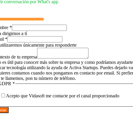
ir conversación por What's app
mbre
*
 dirigirnos a tí
ail
*
utilizaremos únicamente para responderte
texto de tu empresa
o es útil para conocer más sobre tu empresa y como podríamos ayudarte
icar tecnología utilizando la ayuda de Activa Startups. Puedes dejarlo v
quieres contarnos cuando nos pongamos en contacto por email. Si prefie
 te llamemos, pon tu número de teléfono.
GDPR
*
Acepto que Vidasoft me contacte por el canal proporcionado
viar