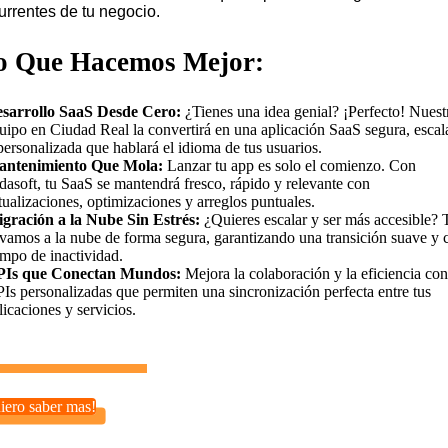
urrentes de tu negocio.
o Que Hacemos Mejor:
sarrollo SaaS Desde Cero:
¿Tienes una idea genial? ¡Perfecto! Nuest
uipo en Ciudad Real la convertirá en una aplicación SaaS segura, escal
personalizada que hablará el idioma de tus usuarios.
ntenimiento Que Mola:
Lanzar tu app es solo el comienzo. Con
dasoft, tu SaaS se mantendrá fresco, rápido y relevante con
tualizaciones, optimizaciones y arreglos puntuales.
gración a la Nube Sin Estrés:
¿Quieres escalar y ser más accesible? 
evamos a la nube de forma segura, garantizando una transición suave y 
empo de inactividad.
Is que Conectan Mundos:
Mejora la colaboración y la eficiencia con
Is personalizadas que permiten una sincronización perfecta entre tus
licaciones y servicios.
iero saber mas!