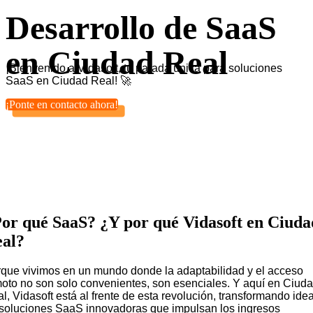
Desarrollo de SaaS
en Ciudad Real
¡Bienvenido a Vidasoft, tu parada única para soluciones
SaaS en Ciudad Real! 🚀
¡Ponte en contacto ahora!
or qué SaaS? ¿Y por qué Vidasoft en Ciuda
al?
que vivimos en un mundo donde la adaptabilidad y el acceso
oto no son solo convenientes, son esenciales. Y aquí en Ciud
l, Vidasoft está al frente de esta revolución, transformando ide
soluciones SaaS innovadoras que impulsan los ingresos