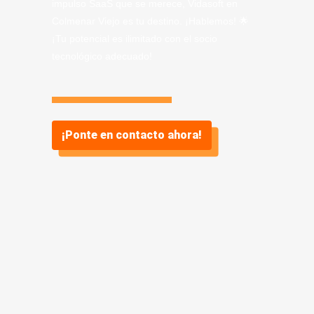
impulso SaaS que se merece, Vidasoft en
Colmenar Viejo es tu destino. ¡Hablemos! 🌟
¡Tu potencial es ilimitado con el socio
tecnológico adecuado!
¡Ponte en contacto ahora!
Información sobre