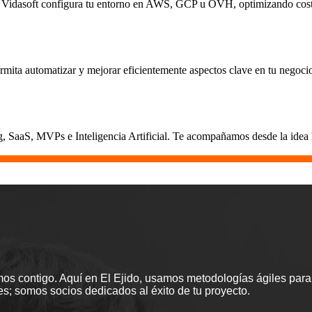
ica. Vidasoft configura tu entorno en AWS, GCP u OVH, optimizando cost
rmita automatizar y mejorar eficientemente aspectos clave en tu negoci
 SaaS, MVPs e Inteligencia Artificial. Te acompañamos desde la idea ha
os contigo. Aquí en El Ejido, usamos metodologías ágiles para
; somos socios dedicados al éxito de tu proyecto.