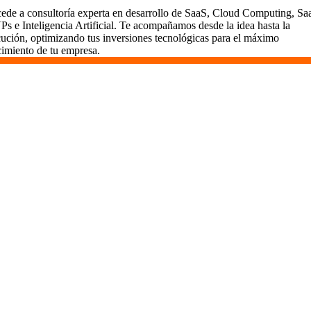
ede a consultoría experta en desarrollo de SaaS, Cloud Computing, Sa
s e Inteligencia Artificial. Te acompañamos desde la idea hasta la
cución, optimizando tus inversiones tecnológicas para el máximo
cimiento de tu empresa.
Desarrollamos SaaS en Jávea
En Vidasoft, el desarrollo de SaaS es un viaje que
emprendemos contigo. Aquí en Jávea, usamos metodologías
ágiles para entregar valor rápidamente, mantener todo
transparente y comprometernos a largo plazo. Somos más
que desarrolladores; somos socios dedicados al éxito de tu
proyecto.
¿Por Qué Elegir Vidasoft en Jávea?
Porque en Vidasoft, no solo hablamos de tecnología; la