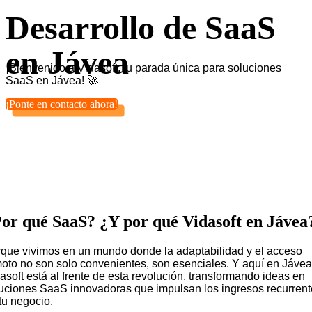
Desarrollo de SaaS
en Jávea
¡Bienvenido a Vidasoft, tu parada única para soluciones
SaaS en Jávea! 🚀
¡Ponte en contacto ahora!
or qué SaaS? ¿Y por qué Vidasoft en Jávea
que vivimos en un mundo donde la adaptabilidad y el acceso
oto no son solo convenientes, son esenciales. Y aquí en Jávea
asoft está al frente de esta revolución, transformando ideas en
uciones SaaS innovadoras que impulsan los ingresos recurren
tu negocio.