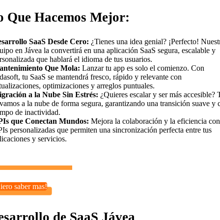
o Que Hacemos Mejor:
sarrollo SaaS Desde Cero:
¿Tienes una idea genial? ¡Perfecto! Nuest
uipo en Jávea la convertirá en una aplicación SaaS segura, escalable y
rsonalizada que hablará el idioma de tus usuarios.
ntenimiento Que Mola:
Lanzar tu app es solo el comienzo. Con
dasoft, tu SaaS se mantendrá fresco, rápido y relevante con
tualizaciones, optimizaciones y arreglos puntuales.
gración a la Nube Sin Estrés:
¿Quieres escalar y ser más accesible? 
evamos a la nube de forma segura, garantizando una transición suave y 
empo de inactividad.
Is que Conectan Mundos:
Mejora la colaboración y la eficiencia con
Is personalizadas que permiten una sincronización perfecta entre tus
licaciones y servicios.
iero saber mas!
esarrollo de SaaS Jávea