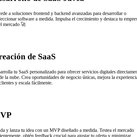
ede a soluciones frontend y backend avanzadas para desarrollar o
feccionar software a medida. Impulsa el crecimiento y destaca tu empre
el mercado 🚀
reación de SaaS
arrolla tu SaaS personalizado para ofrecer servicios digitales directame
de la nube. Crea oportunidades de negocio únicas, mejora la experienci
clientes y escala fácilmente.
VP
ida y lanza tu idea con un MVP diseñado a medida. Testea el mercado
cientemente, obtén feedback crucial para ajustar tu oferta y minimizar