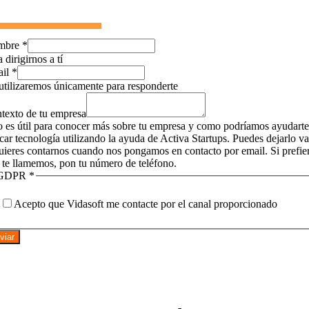
mbre
*
 dirigirnos a tí
ail
*
utilizaremos únicamente para responderte
texto de tu empresa
o es útil para conocer más sobre tu empresa y como podríamos ayudarte
icar tecnología utilizando la ayuda de Activa Startups. Puedes dejarlo v
quieres contarnos cuando nos pongamos en contacto por email. Si prefie
 te llamemos, pon tu número de teléfono.
GDPR
*
Acepto que Vidasoft me contacte por el canal proporcionado
viar