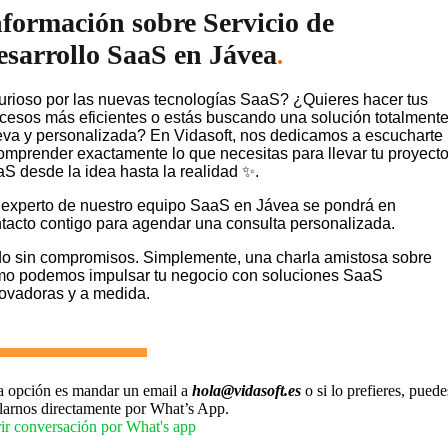
nformación sobre Servicio de
esarrollo SaaS en Jávea
.
rioso por las nuevas tecnologías SaaS? ¿Quieres hacer tus
cesos más eficientes o estás buscando una solución totalment
va y personalizada? En Vidasoft, nos dedicamos a escucharte
omprender exactamente lo que necesitas para llevar tu proyect
S desde la idea hasta la realidad ✨.
experto de nuestro equipo SaaS en Jávea se pondrá en
tacto contigo para agendar una consulta personalizada.
o sin compromisos. Simplemente, una charla amistosa sobre
o podemos impulsar tu negocio con soluciones SaaS
ovadoras y a medida.
a opción es mandar un email a
hola@vidasoft.es
o si lo prefieres, puede
larnos directamente por What’s App.
ir conversación por What's app