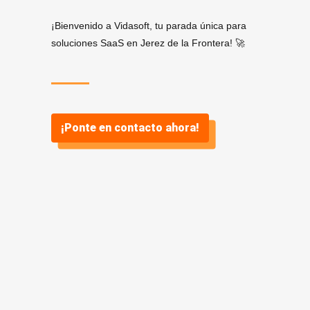
¡Bienvenido a Vidasoft, tu parada única para
soluciones SaaS en Jerez de la Frontera! 🚀
¡Ponte en contacto ahora!
¿Por qué
SaaS? ¿Y por