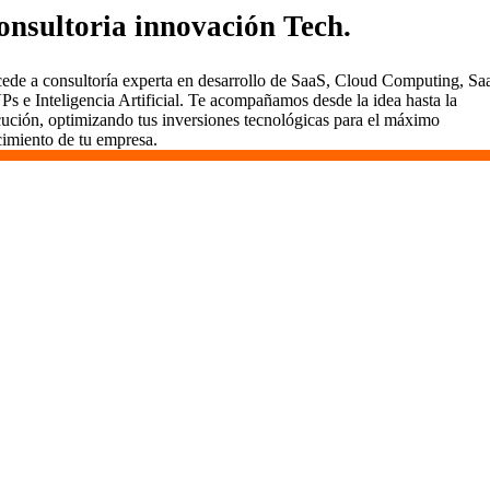
onsultoria innovación Tech.
ede a consultoría experta en desarrollo de SaaS, Cloud Computing, Sa
s e Inteligencia Artificial. Te acompañamos desde la idea hasta la
cución, optimizando tus inversiones tecnológicas para el máximo
cimiento de tu empresa.
Desarrollamos SaaS en Las
Franquesas del Vallés
En Vidasoft, el desarrollo de SaaS es un viaje que
emprendemos contigo. Aquí en Las Franquesas del Vallés,
usamos metodologías ágiles para entregar valor
rápidamente, mantener todo transparente y comprometernos
a largo plazo. Somos más que desarrolladores; somos