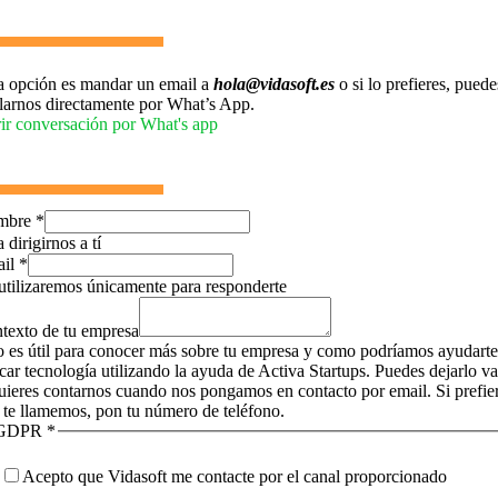
a opción es mandar un email a
hola@vidasoft.es
o si lo prefieres, puede
larnos directamente por What’s App.
ir conversación por What's app
mbre
*
 dirigirnos a tí
ail
*
utilizaremos únicamente para responderte
texto de tu empresa
o es útil para conocer más sobre tu empresa y como podríamos ayudarte
icar tecnología utilizando la ayuda de Activa Startups. Puedes dejarlo v
quieres contarnos cuando nos pongamos en contacto por email. Si prefie
 te llamemos, pon tu número de teléfono.
GDPR
*
Acepto que Vidasoft me contacte por el canal proporcionado