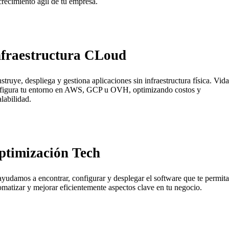
crecimiento ágil de tu empresa.
nfraestructura CLoud
struye, despliega y gestiona aplicaciones sin infraestructura física. Vida
figura tu entorno en AWS, GCP u OVH, optimizando costos y
alabilidad.
ptimización Tech
ayudamos a encontrar, configurar y desplegar el software que te permita
omatizar y mejorar eficientemente aspectos clave en tu negocio.