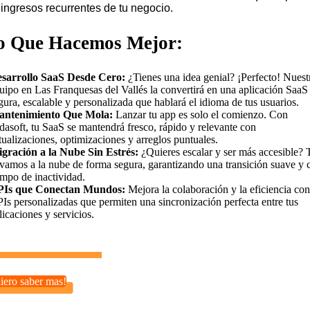
 ingresos recurrentes de tu negocio.
o Que Hacemos Mejor:
sarrollo SaaS Desde Cero:
¿Tienes una idea genial? ¡Perfecto! Nuest
uipo en Las Franquesas del Vallés la convertirá en una aplicación SaaS
gura, escalable y personalizada que hablará el idioma de tus usuarios.
ntenimiento Que Mola:
Lanzar tu app es solo el comienzo. Con
dasoft, tu SaaS se mantendrá fresco, rápido y relevante con
tualizaciones, optimizaciones y arreglos puntuales.
gración a la Nube Sin Estrés:
¿Quieres escalar y ser más accesible? 
evamos a la nube de forma segura, garantizando una transición suave y 
empo de inactividad.
Is que Conectan Mundos:
Mejora la colaboración y la eficiencia con
Is personalizadas que permiten una sincronización perfecta entre tus
licaciones y servicios.
iero saber mas!