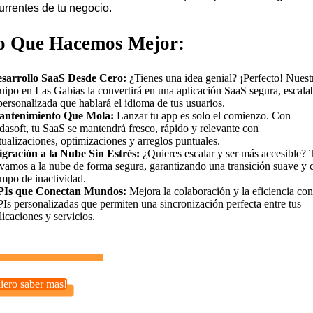
urrentes de tu negocio.
o Que Hacemos Mejor:
sarrollo SaaS Desde Cero:
¿Tienes una idea genial? ¡Perfecto! Nuest
uipo en Las Gabias la convertirá en una aplicación SaaS segura, escala
personalizada que hablará el idioma de tus usuarios.
ntenimiento Que Mola:
Lanzar tu app es solo el comienzo. Con
dasoft, tu SaaS se mantendrá fresco, rápido y relevante con
tualizaciones, optimizaciones y arreglos puntuales.
gración a la Nube Sin Estrés:
¿Quieres escalar y ser más accesible? 
evamos a la nube de forma segura, garantizando una transición suave y 
empo de inactividad.
Is que Conectan Mundos:
Mejora la colaboración y la eficiencia con
Is personalizadas que permiten una sincronización perfecta entre tus
licaciones y servicios.
iero saber mas!