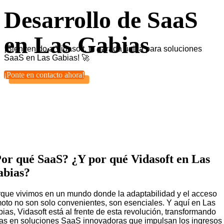
Desarrollo de SaaS
en Las Gabias
¡Bienvenido a Vidasoft, tu parada única para soluciones
SaaS en Las Gabias! 🚀
¡Ponte en contacto ahora!
or qué SaaS? ¿Y por qué Vidasoft en Las
bias?
que vivimos en un mundo donde la adaptabilidad y el acceso
oto no son solo convenientes, son esenciales. Y aquí en Las
ias, Vidasoft está al frente de esta revolución, transformando
as en soluciones SaaS innovadoras que impulsan los ingresos