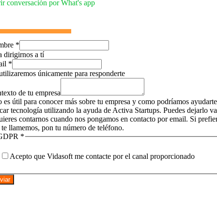
ir conversación por What's app
mbre
*
 dirigirnos a tí
ail
*
utilizaremos únicamente para responderte
texto de tu empresa
o es útil para conocer más sobre tu empresa y como podríamos ayudarte
icar tecnología utilizando la ayuda de Activa Startups. Puedes dejarlo v
quieres contarnos cuando nos pongamos en contacto por email. Si prefie
 te llamemos, pon tu número de teléfono.
GDPR
*
Acepto que Vidasoft me contacte por el canal proporcionado
viar