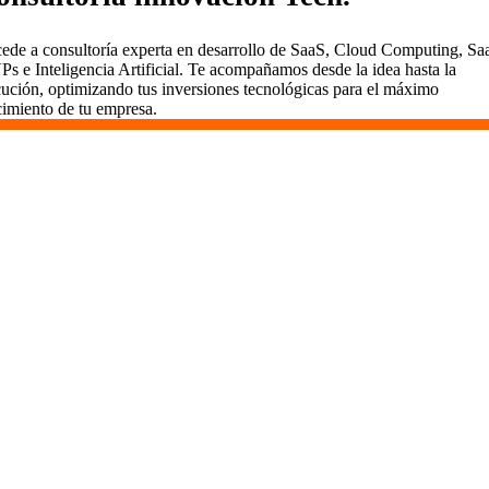
ede a consultoría experta en desarrollo de SaaS, Cloud Computing, Sa
s e Inteligencia Artificial. Te acompañamos desde la idea hasta la
cución, optimizando tus inversiones tecnológicas para el máximo
cimiento de tu empresa.
Desarrollamos SaaS en Las Gabias
En Vidasoft, el desarrollo de SaaS es un viaje que
emprendemos contigo. Aquí en Las Gabias, usamos
metodologías ágiles para entregar valor rápidamente,
mantener todo transparente y comprometernos a largo plazo.
Somos más que desarrolladores; somos socios dedicados al
éxito de tu proyecto.
¿Por Qué Elegir Vidasoft en Las Gabias?