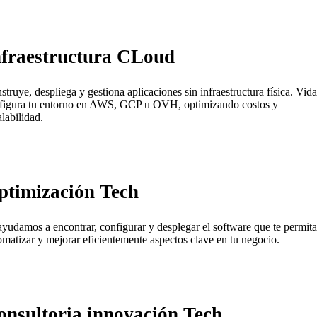
nfraestructura CLoud
struye, despliega y gestiona aplicaciones sin infraestructura física. Vida
figura tu entorno en AWS, GCP u OVH, optimizando costos y
alabilidad.
ptimización Tech
ayudamos a encontrar, configurar y desplegar el software que te permita
omatizar y mejorar eficientemente aspectos clave en tu negocio.
onsultoria innovación Tech.