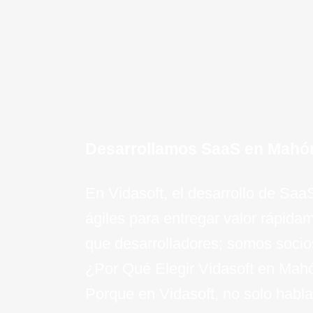
¡Quiero saber mas!
Desarrollamos SaaS en Mahó
En Vidasoft, el desarrollo de S
ágiles para entregar valor rápid
que desarrolladores; somos socios
¿Por Qué Elegir Vidasoft en Mah
Porque en Vidasoft, no solo habla