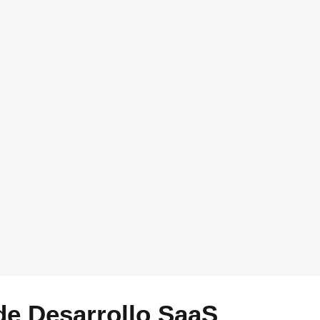
re tu empresa y como podríamos ayudarte a aplicar
tiva Startups. Puedes dejarlo vacio si quieres
contacto por email. Si prefieres que te llamemos,
ntacte por el canal proporcionado
de Desarrollo SaaS