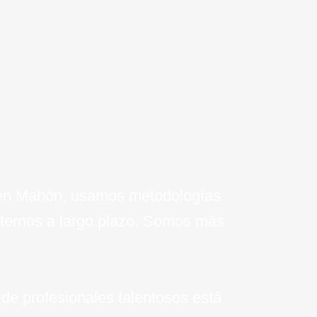
 tu empresa.
í en Mahón, usamos metodologías
eternos a largo plazo. Somos más
de profesionales talentosos está