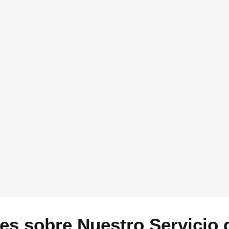
pulsar tu negocio
 y a medida.
Esto es útil para conocer más sob
tecnología utilizando la ayuda de Ac
contarnos cuando nos pongamos en 
pon tu número de teléfono.
a
hola@vidasoft.es
o si
rectamente por What’s
GDPR
*
Acepto que Vidasoft me co
Enviar
es sobre Nuestro Servicio 