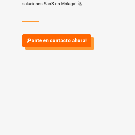
soluciones SaaS en Málaga! 🚀
¡Ponte en contacto ahora!
¿Por qué
SaaS? ¿Y por
qué Vidasoft