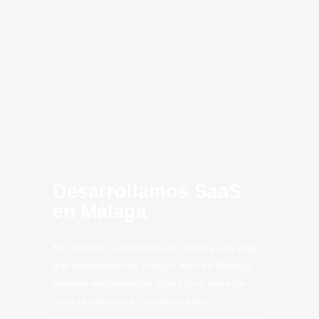
innovación
MVP
SaaS Málaga
Computing
Artificial
CLoud
SaaS
Tech
Tech.
Desarrollamos SaaS
en Málaga
En Vidasoft, el desarrollo de SaaS es un viaje
que emprendemos contigo. Aquí en Málaga,
usamos metodologías ágiles para entregar
valor rápidamente, mantener todo