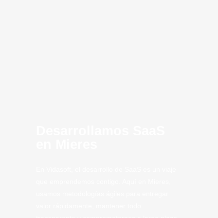
innovación
MVP
SaaS Mieres
Computing
Artificial
CLoud
SaaS
Tech
Tech.
Desarrollamos SaaS
en Mieres
En Vidasoft, el desarrollo de SaaS es un viaje
que emprendemos contigo. Aquí en Mieres,
usamos metodologías ágiles para entregar
valor rápidamente, mantener todo