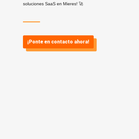
soluciones SaaS en Mieres! 🚀
¡Ponte en contacto ahora!
¿Por qué
SaaS? ¿Y por
qué Vidasoft