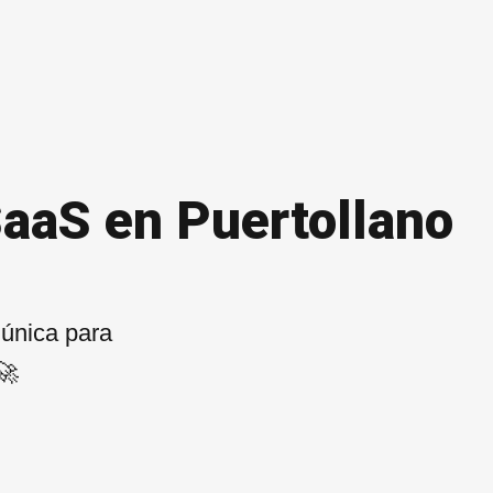
SaaS en Puertollano
 única para
🚀