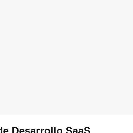
re tu empresa y como podríamos ayudarte a aplicar
tiva Startups. Puedes dejarlo vacio si quieres
contacto por email. Si prefieres que te llamemos,
ntacte por el canal proporcionado
de Desarrollo SaaS