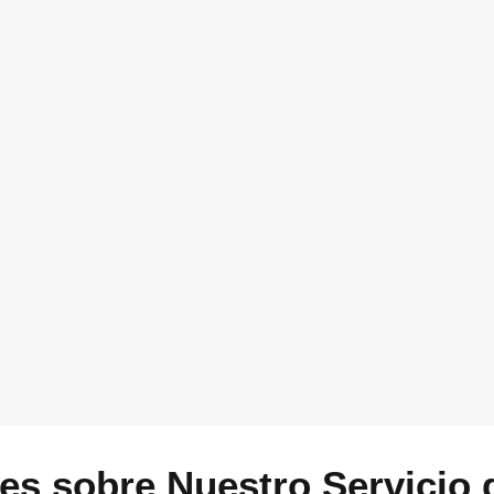
pulsar tu negocio
 y a medida.
Esto es útil para conocer más sob
tecnología utilizando la ayuda de Ac
contarnos cuando nos pongamos en 
pon tu número de teléfono.
a
hola@vidasoft.es
o si
rectamente por What’s
GDPR
*
Acepto que Vidasoft me co
Enviar
es sobre Nuestro Servicio 