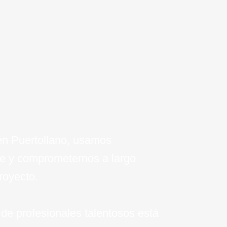
 tu empresa.
en Puertollano, usamos
te y comprometernos a largo
royecto.
de profesionales talentosos está