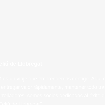
crecim
izadas que permiten una
negocio 
experien
un crec
clav
invers
el camin
e
empresa
 aplicaciones y
inteli
esc
para el 
de
liú de Llobregat
aS es un viaje que emprendemos contigo. Aquí e
 entregar valor rápidamente, mantener todo t
rolladores; somos socios dedicados al éxito de
Feliú de Llobregat?