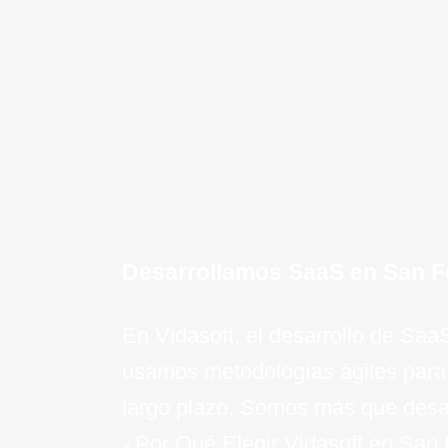
y la eficiencia con APIs personal
sincronización perfecta entre tus
servicios.
¡Quiero saber mas!
Desarrollamos SaaS en San Fe
En Vidasoft, el desarrollo de Sa
usamos metodologías ágiles para
largo plazo. Somos más que desar
¿Por Qué Elegir Vidasoft en San 