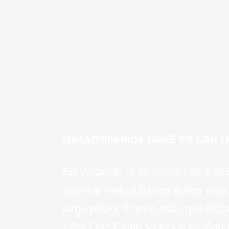
y la eficiencia con APIs personal
sincronización perfecta entre tus
servicios.
¡Quiero saber mas!
Desarrollamos SaaS en San Qu
En Vidasoft, el desarrollo de Sa
usamos metodologías ágiles para
largo plazo. Somos más que desar
¿Por Qué Elegir Vidasoft en San 