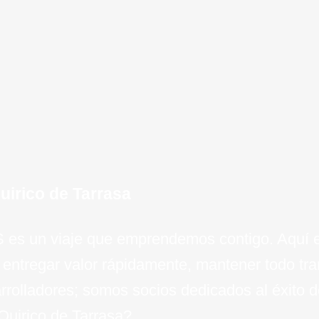
crecim
izadas que permiten una
negocio 
experien
un crec
clav
invers
el camin
e
empresa
 aplicaciones y
inteli
esc
para el 
de
irico de Tarrasa
aS es un viaje que emprendemos contigo. Aquí 
 entregar valor rápidamente, mantener todo t
rolladores; somos socios dedicados al éxito de
Quirico de Tarrasa?