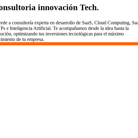
onsultoria innovación Tech.
ede a consultoría experta en desarrollo de SaaS, Cloud Computing, Sa
s e Inteligencia Artificial. Te acompañamos desde la idea hasta la
cución, optimizando tus inversiones tecnológicas para el máximo
cimiento de tu empresa.
Desarrollamos SaaS en Santa
Perpetua de Moguda
En Vidasoft, el desarrollo de SaaS es un viaje que
emprendemos contigo. Aquí en Santa Perpetua de Moguda,
usamos metodologías ágiles para entregar valor
rápidamente, mantener todo transparente y comprometernos
a largo plazo. Somos más que desarrolladores; somos