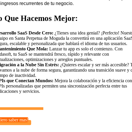
 ingresos recurrentes de tu negocio.
o Que Hacemos Mejor:
sarrollo SaaS Desde Cero:
¿Tienes una idea genial? ¡Perfecto! Nuest
uipo en Santa Perpetua de Moguda la convertirá en una aplicación Saa
gura, escalable y personalizada que hablará el idioma de tus usuarios.
ntenimiento Que Mola:
Lanzar tu app es solo el comienzo. Con
dasoft, tu SaaS se mantendrá fresco, rápido y relevante con
tualizaciones, optimizaciones y arreglos puntuales.
gración a la Nube Sin Estrés:
¿Quieres escalar y ser más accesible? 
evamos a la nube de forma segura, garantizando una transición suave y 
empo de inactividad.
Is que Conectan Mundos:
Mejora la colaboración y la eficiencia con
Is personalizadas que permiten una sincronización perfecta entre tus
licaciones y servicios.
iero saber mas!