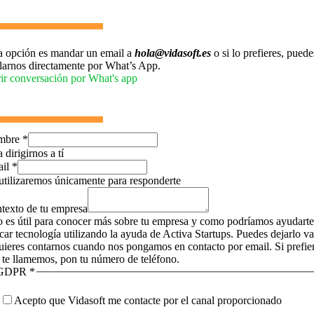
a opción es mandar un email a
hola@vidasoft.es
o si lo prefieres, puede
larnos directamente por What’s App.
ir conversación por What's app
mbre
*
 dirigirnos a tí
ail
*
utilizaremos únicamente para responderte
texto de tu empresa
o es útil para conocer más sobre tu empresa y como podríamos ayudarte
icar tecnología utilizando la ayuda de Activa Startups. Puedes dejarlo v
quieres contarnos cuando nos pongamos en contacto por email. Si prefie
 te llamemos, pon tu número de teléfono.
GDPR
*
Acepto que Vidasoft me contacte por el canal proporcionado