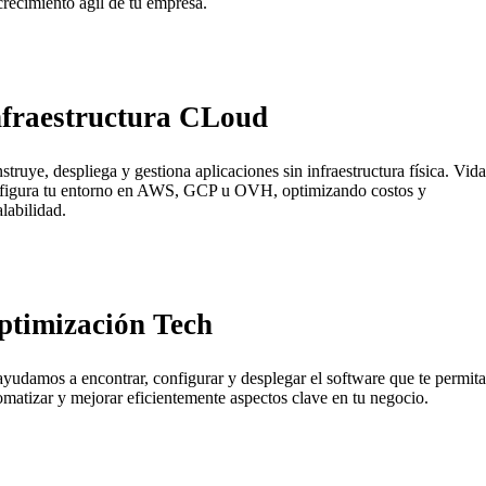
crecimiento ágil de tu empresa.
nfraestructura CLoud
struye, despliega y gestiona aplicaciones sin infraestructura física. Vida
figura tu entorno en AWS, GCP u OVH, optimizando costos y
alabilidad.
ptimización Tech
ayudamos a encontrar, configurar y desplegar el software que te permita
omatizar y mejorar eficientemente aspectos clave en tu negocio.