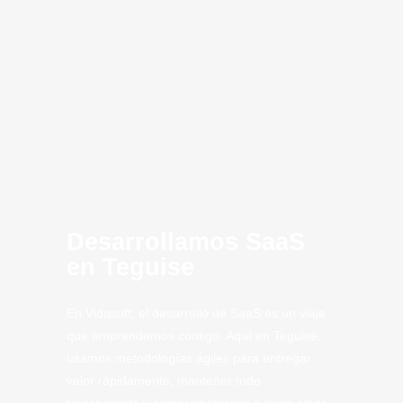
innovación
MVP
SaaS Teguise
Computing
Artificial
CLoud
SaaS
Tech
Tech.
Desarrollamos SaaS
en Teguise
En Vidasoft, el desarrollo de SaaS es un viaje
que emprendemos contigo. Aquí en Teguise,
usamos metodologías ágiles para entregar
valor rápidamente, mantener todo