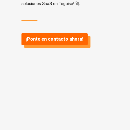
soluciones SaaS en Teguise! 🚀
¡Ponte en contacto ahora!
¿Por qué
SaaS? ¿Y por
qué Vidasoft