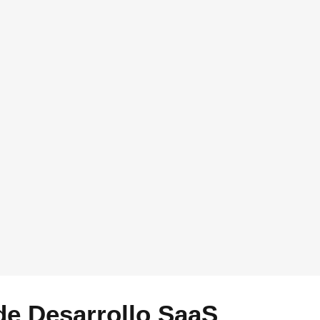
re tu empresa y como podríamos ayudarte a aplicar
tiva Startups. Puedes dejarlo vacio si quieres
contacto por email. Si prefieres que te llamemos,
ntacte por el canal proporcionado
de Desarrollo SaaS