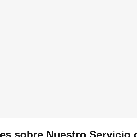
pulsar tu negocio
 y a medida.
Esto es útil para conocer más sob
tecnología utilizando la ayuda de Ac
contarnos cuando nos pongamos en 
pon tu número de teléfono.
a
hola@vidasoft.es
o si
rectamente por What’s
GDPR
*
Acepto que Vidasoft me co
Enviar
es sobre Nuestro Servicio 