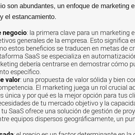
io son abundantes, un enfoque de marketing e
o y el estancamiento.
e negocio
: la primera clave para un marketing 
etivos generales de la empresa. Esto significa 
mo estos beneficios se traducen en metas de cr
lataforma SaaS se especializa en automatizaci
keting debería centrarse en demostrar cómo pue
to específico.
de valor
: una propuesta de valor sólida y bien c
etencia. El marketing juega un rol crucial aqu
 única y por qué es la mejor opción para tus cl
cesidades de tu mercado objetivo y la capacid
si tu SaaS ofrece una solución de gestión de pr
ntre equipos dispersos geográficamente, un p
nsada
: el precio es un factor determinante en l