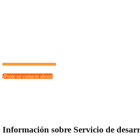
¿Qué tipo de proyectos podemos desarrollar?
Nuestros servicios de desarrollo PHP son ideales para startu
realidad.
¡Tu potencial es ilimitado con el socio tecnológico adecuado!
¡Ponte en contacto ahora!
Información sobre Servicio de desar