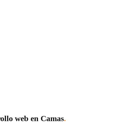
ps, tiendas online (e-commerce), plataformas SaaS y más. Sea c
rollo web en Camas
.