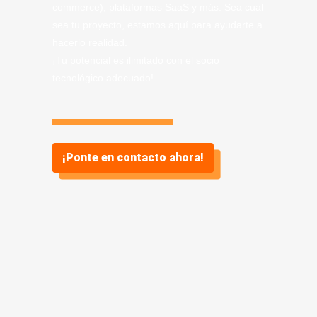
commerce), plataformas SaaS y más. Sea cual
sea tu proyecto, estamos aquí para ayudarte a
hacerlo realidad.
¡Tu potencial es ilimitado con el socio
tecnológico adecuado!
¡Ponte en contacto ahora!
Información sobre