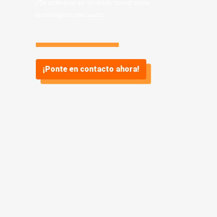
¡Tu potencial es ilimitado con el socio
tecnológico adecuado!
¡Ponte en contacto ahora!
Información sobre
Servicio de Desarrollo
.