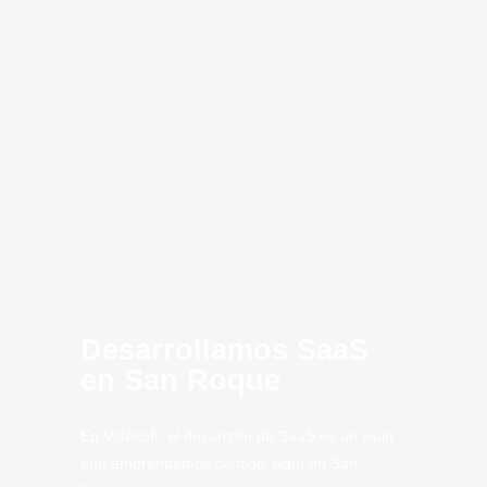
Desarrollo de
Consultoria
Infraestructura
Optimización
Creación de
Inteligencia
Cloud
innovación
SaaS San
MVP
Computing
Artificial
CLoud
SaaS
Tech
Roque
Tech.
Desarrollamos SaaS
en San Roque
En Vidasoft, el desarrollo de SaaS es un viaje
que emprendemos contigo. Aquí en San