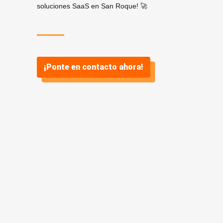
soluciones SaaS en San Roque! 🚀
¡Ponte en contacto ahora!
¿Por qué
SaaS? ¿Y por
qué Vidasoft